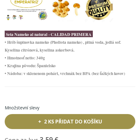
Seta Nameko al natural - CALIDAD PRIMERA
• Hríb šupinovka nameko (Pholiota nameko) , pitná voda, jedlá soľ.
Kyselina citrónová, kyselina askorbová.
• Hmotnosť netto: 340g
• Krajina pôvodu: Španielsko
• Nádoba: v sklenenom pohári, vrchnák bez BPA (bez ťažkých kovov)
Množstevní slevy
2 KS PŘIDAT DO KOŠÍKU
3,59 €