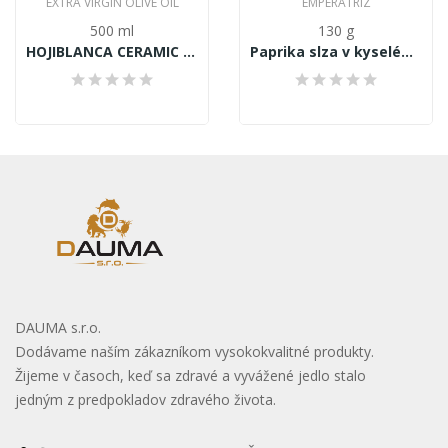
EXTRA VIRGIN OLIVE OIL
EMPERATRIZ
500 ml
130 g
HOJIBLANCA CERAMIC Señorio de Jaime Rosell...
Paprika slza v kyselém nálevu 130g
DAUMA s.r.o.
Dodávame naším zákazníkom vysokokvalitné produkty.
Žijeme v časoch, keď sa zdravé a vyvážené jedlo stalo
jedným z predpokladov zdravého života.