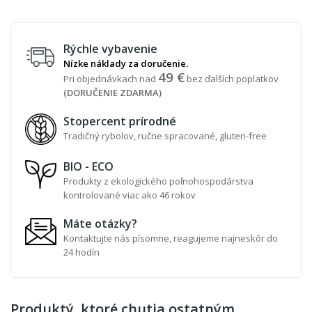
Rýchle vybavenie
Nízke náklady za doručenie.
49 €
Pri objednávkach nad
bez ďalších poplatkov
(DORUČENIE ZDARMA)
Stopercent prírodné
Tradičný rybolov, ručne spracované, gluten-free
BIO - ECO
Produkty z ekologického poľnohospodárstva
kontrolované viac ako 46 rokov
Máte otázky?
Kontaktujte nás písomne, reagujeme najneskôr do
24 hodín
Produktý, ktoré chutia ostatným