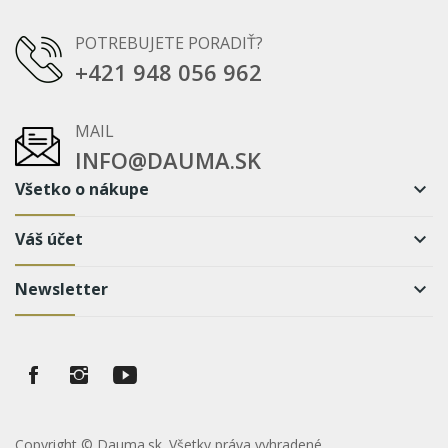
POTREBUJETE PORADIŤ?
+421 948 056 962
MAIL
INFO@DAUMA.SK
Všetko o nákupe
keyboard_arrow_down
Váš účet
keyboard_arrow_down
Newsletter
keyboard_arrow_down
Copyright © Dauma.sk. Všetky práva vyhradené