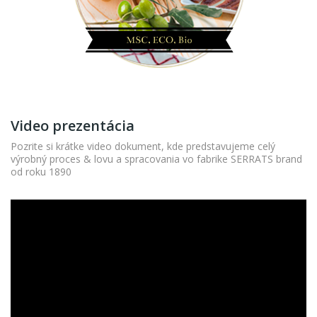
Video prezentácia
Pozrite si krátke video dokument, kde predstavujeme celý
výrobný proces & lovu a spracovania vo fabrike SERRATS brand
od roku 1890