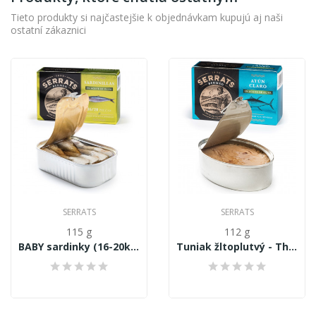
Tieto produkty si najčastejšie k objednávkam kupujú aj naši
ostatní zákaznici
SERRATS
SERRATS
115 g
112 g
BABY sardinky (16-20ks) Sardina pilchardus, v...
Tuniak žltoplutvý - Thunnus Albacares, filety v...