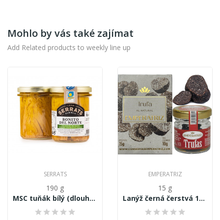
Mohlo by vás také zajímat
Add Related products to weekly line up
SERRATS
EMPERATRIZ
190 g
15 g
MSC tuňák bílý (dlouhoploutvý) Thunnus...
Lanýž černá čerstvá 15g