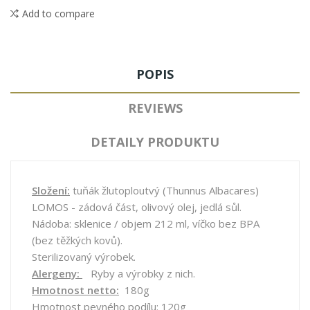
Add to compare
POPIS
REVIEWS
DETAILY PRODUKTU
Složení:
tuňák žlutoploutvý (Thunnus Albacares)
LOMOS - zádová část, olivový olej, jedlá sůl.
Nádoba: sklenice / objem 212 ml, víčko bez BPA
(bez těžkých kovů).
Sterilizovaný výrobek.
Alergeny:
Ryby a výrobky z nich.
Hmotnost netto:
180g
Hmotnost pevného podílu: 120g