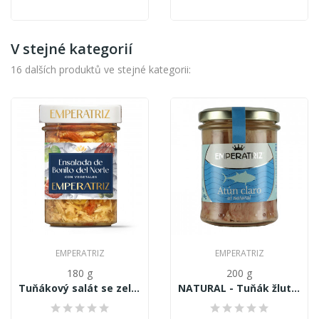
V stejné kategorií
16 dalších produktů ve stejné kategorii:
EMPERATRIZ
EMPERATRIZ
180 g
200 g
Tuňákový salát se zeleninou v jemném olivovém...
NATURAL - Tuňák žlutoploutvý (Thunnus...