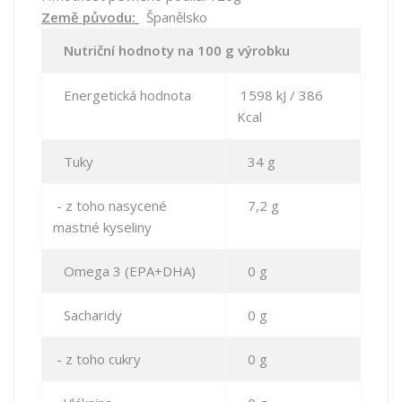
Země původu:
Španělsko
Nutriční hodnoty na 100 g výrobku
Energetická hodnota
1598 kJ / 386
Kcal
Tuky
34 g
- z toho nasycené
7,2 g
mastné kyseliny
Omega 3 (EPA+DHA)
0 g
Sacharidy
0 g
- z toho cukry
0 g