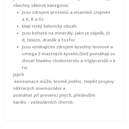
všechny
věkové
kategorie.
Jsou
zdrojem
proteinů
a
vitamínů
(zejmén
a
A,
B
a
D)
Mají
nízký
kalorický
obsah
.
Jsou
bohaté
na
minerály,
jako
je
vápník,
jó
d,
železo,
draslík
a
fosfor.
Jsou
vynikajícím
zdrojem kyseliny
linolové
a
omega
3
mastných
kyselin
,
čímž
pomáhají
sn
ižovat
hladinu
cholesterolu
a triglyceridů v
k
rvi.
Jejich
konzumace
může,
kromě
jiného,
zlepšit
projevy
některých
onemocnění a
pomáhat
při
prevenci
jiných,
především
kardio
-
vaskulárních
chorob
.