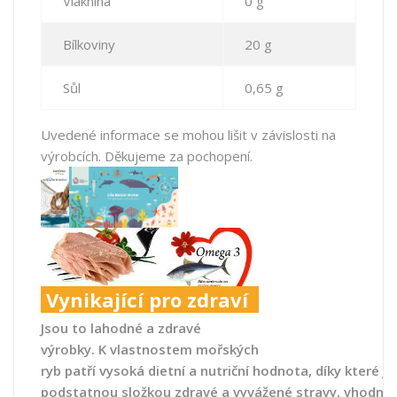
Vláknina
0 g
Bílkoviny
20 g
Sůl
0,65 g
Uvedené informace se mohou lišit v závislosti na
výrobcích. Děkujeme za pochopení.
Vynikající pro zdraví
Jsou
to
lahodné
a
zdravé
výrobky
.
K
vlastnostem
mořských
ryb
patří
vysoká
dietní
a
nutriční
hodnota,
díky
které
js
podstatnou
složkou
zdravé
a
vyvážené
stravy
,
vhodné