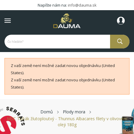
Napíšte nám na:
info@dauma.sk
Z vaší země není možné zadat novou objednávku (United
States).
Z vaší země není možné zadat novou objednávku (United
States).
Domů
Plody mora
MSC Tuňák žlutoploutvý - Thunnus Albacares filety v olivovém
oleji 180g