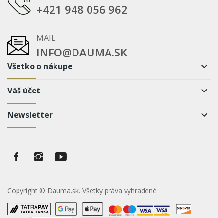
+421 948 056 962
MAIL
INFO@DAUMA.SK
Všetko o nákupe
keyboard_arrow_down
Váš účet
keyboard_arrow_down
Newsletter
keyboard_arrow_down
Copyright © Dauma.sk. Všetky práva vyhradené