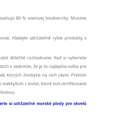
obsahujú 80 % svetovej biodiverzity. Musíme
povať, hľadajte udržateľné rybie produkty s
iť dôležité rozhodnutie. Keď si vyberiete
ch s vedomím, že je to najlepšia voľba pre
dí, ktorých živobytie na nich závisí. Pretože
mäkkýšom z lovísk, ktoré boli certifikované
ybolovu.
erte si udržateľné morské plody pre skvelú