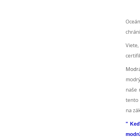
Oceán
chrán
Viete
certi
Modr
modrý
naše m
tento
na zák
" Keď
modrú