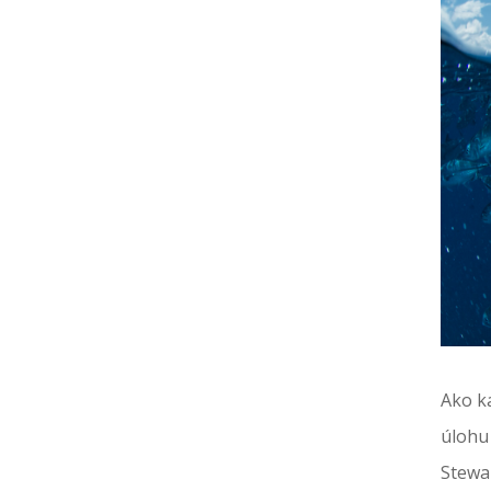
Ako ka
úlohu
Stewar