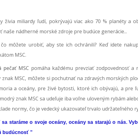
y živia miliardy ľudí, pokrývajú viac ako 70 % planéty a 
iť naše nádherné morské zdroje pre budúce generácie...
, čo môžete urobiť, aby ste ich ochránili? Keď idete naku
fikátom MSC.
á pečať MSC
pomáha každému prevziať zodpovednosť a rob
 znak MSC, môžete si pochutnať na zdravých morských plodo
oria a oceány, pre živé bytosti, ktoré ich obývajú, a pre ľu
 modrý znak MSC sa udeľuje iba voľne uloveným rybám alebo 
lade normy, čo je vedecký ukazovateľ trvalo udržateľného r
 sa staráme o svoje oceány, oceány sa starajú o nás. Vyb
 budúcnosť "