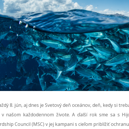
ždý 8. jún, aj dnes je Svetový deň oceánov, deň, kedy si treb
 v našom každodennom živote. A ďalší rok sme sa s Hijos
dship Council (MSC) v jej kampani s cieľom priblížiť ochran