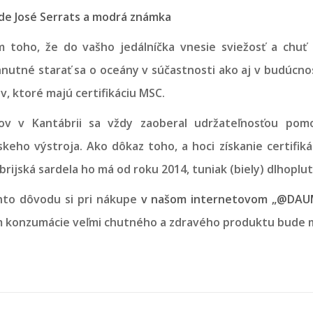
 de José Serrats a modrá známka
 toho, že do vašho jedálníčka vnesie sviežosť a chuť 
nutné starať sa o oceány v súčastnosti ako aj v budúcno
v, ktoré majú certifikáciu MSC.
ov v Kantábrii sa vždy zaoberal udržateľnosťou pom
skeho výstroja. Ako dôkaz toho, a hoci získanie certifi
brijská sardela ho má od roku 2014, tuniak (biely) dlhoplu
to dôvodu si pri nákupe
v našom internetovom „@DAU
 konzumácie veľmi chutného a zdravého produktu bude m