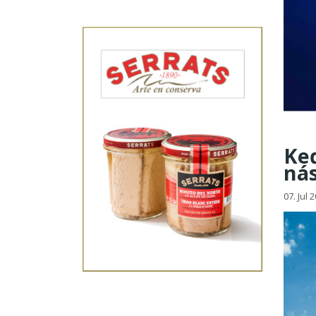
Keď
ná
07. Jul 