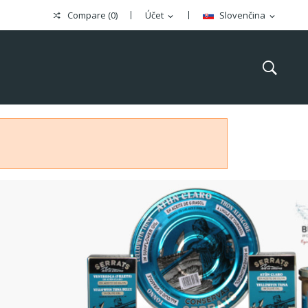
Compare (
0
)
Účet
Slovenčina
expand_more
expand_more