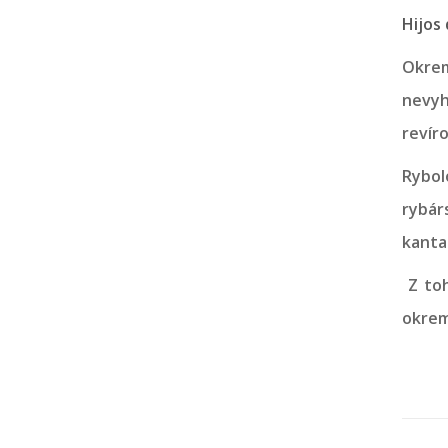
Hijos
Okrem
nevyh
revíro
Rybol
rybár
kanta
Z toh
okrem