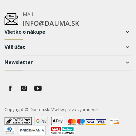
MAIL
INFO@DAUMA.SK
Všetko o nákupe
keyboard_arrow_down
Váš účet
keyboard_arrow_down
Newsletter
keyboard_arrow_down
Copyright © Dauma.sk. Všetky práva vyhradené