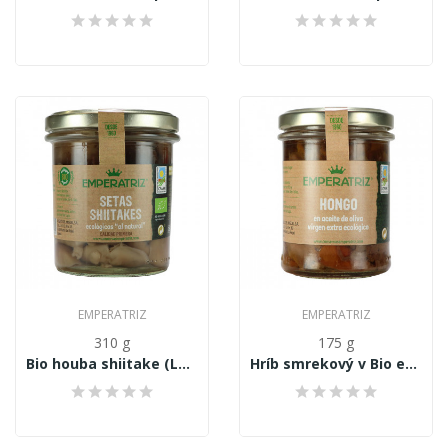
EMPERATRIZ
EMPERATRIZ
310 g
175 g
Bio houba shiitake (Lentinus edodes /...
Hríb smrekový v Bio extra panenskom olivovom...