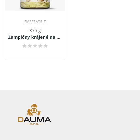
EMPERATRIZ
370 g
Žampióny krájené na plátky „nízkokalorické” 370g