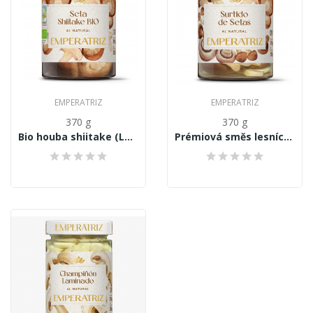
EMPERATRIZ
EMPERATRIZ
370 g
370 g
Bio houba shiitake (Lentinus edodes /...
Prémiová směs lesních, pěstovaných hub al...