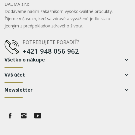
DAUMA s.r.o.
Dodávame naším zákazníkom vysokokvalitné produkty.
Žijeme v časoch, keď sa zdravé a vyvážené jedlo stalo
jedným z predpokladov zdravého života.
POTREBUJETE PORADIŤ?
+421 948 056 962
Všetko o nákupe
keyboard_arrow_down
Váš účet
keyboard_arrow_down
Newsletter
keyboard_arrow_down