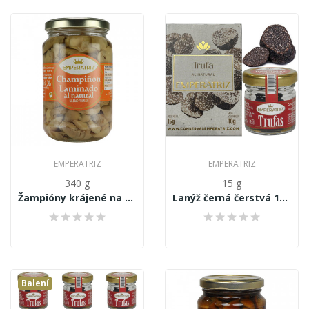
EMPERATRIZ
EMPERATRIZ
340 g
15 g
Žampióny krájené na plátky „nízkokalorické” 340g
Lanýž černá čerstvá 15g
Balení