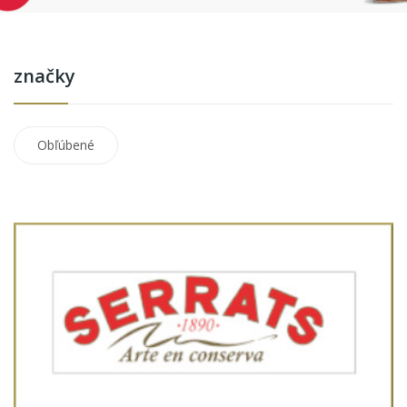
značky
Obľúbené