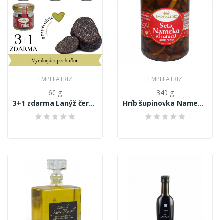
EMPERATRIZ
EMPERATRIZ
60 g
340 g
3+1 zdarma Lanýž černá čerstvá 4x15g
Hríb šupinovka Nameko (Pholiota nameko) v...