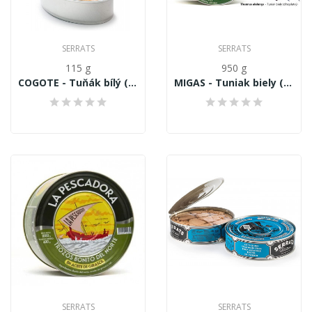
SERRATS
SERRATS
115 g
950 g
COGOTE - Tuňák bílý (dlouhoploutvý), Thunnus...
MIGAS - Tuniak biely (dlhoplutvý) Thunnus...
SERRATS
SERRATS