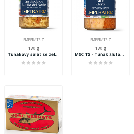
EMPERATRIZ
EMPERATRIZ
180 g
180 g
Tuňákový salát se zeleninou v jemném olivovém...
MSC TS - Tuňák žlutoploutvý (Thunnus Albacares)...