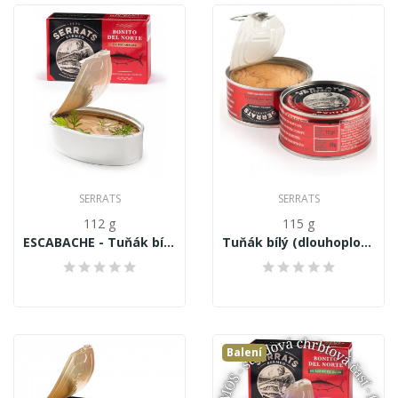
SERRATS
SERRATS
112 g
115 g
ESCABACHE - Tuňák bílý (dlouhoploutvý), filety...
Tuňák bílý (dlouhoploutvý) Thunnus Alalunga,...
Balení