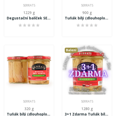
SERRATS
SERRATS
1229 g
900 g
Degustační balíček SERRATS
Tuňák bílý (dlouhoploutvý) Thunnus Alalunga,...
Balení
SERRATS
SERRATS
320 g
1280 g
Tuňák bílý (dlouhoploutvý) Thunnus Alalunga,...
3+1 Zdarma Tuňák bílý (dlouhoploutvý) Thunnus...