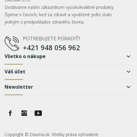
Dodávame naším zákazníkom vysokokvalitné produkty.
Žijeme v časoch, keď sa zdravé a vyvážené jedlo stalo
jedným z predpokladov zdravého života.
POTREBUJETE PORADIŤ?
+421 948 056 962
Všetko o nákupe
keyboard_arrow_down
Váš účet
keyboard_arrow_down
Newsletter
keyboard_arrow_down
Copyright © Dauma.sk. Všetky práva vyhradené