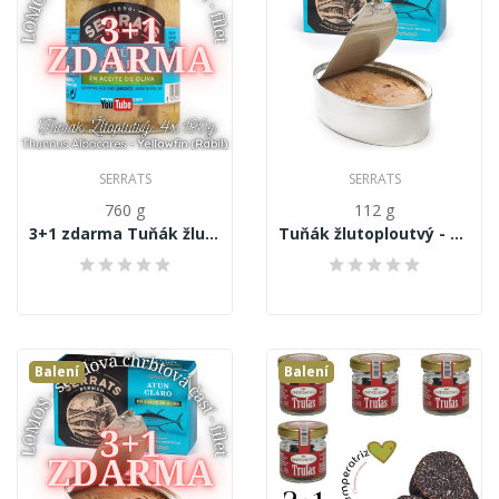
SERRATS
SERRATS
760 g
112 g
3+1 zdarma Tuňák žlutoploutvý - Thunnus...
Tuňák žlutoploutvý - Thunnus Albacares, filety...
Balení
Balení