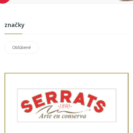
značky
Obľúbené