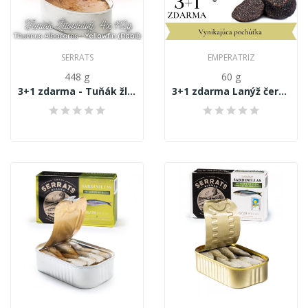
SERRATS
EMPERATRIZ
448 g
60 g
3+1 zdarma - Tuňák žlutoploutvý - Thunnus...
3+1 zdarma Lanýž černá čerstvá 4x15g