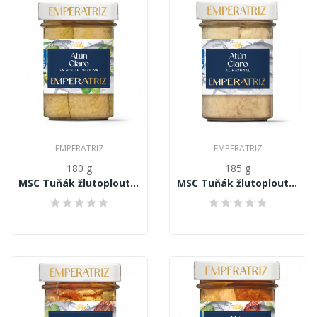
EMPERATRIZ
EMPERATRIZ
180 g
185 g
MSC Tuňák žlutoploutvý - Thunnus Albacares...
MSC Tuňák žlutoploutvý - Thunnus Albacares...