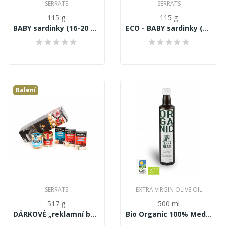
SERRATS
SERRATS
115 g
115 g
BABY sardinky (16-20 ks) Sardina pilchardus, v...
ECO - BABY sardinky (16-20 ks) Sardina...
Balení
SERRATS
EXTRA VIRGIN OLIVE OIL
517 g
500 ml
DÁRKOVÉ „reklamní balíčky“, SET produktů...
Bio Organic 100% Mediterranean Extra panenský...