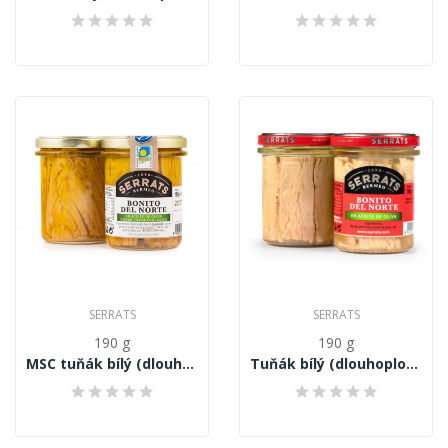
SERRATS
SERRATS
190 g
190 g
MSC tuňák bílý (dlouhoploutvý) Thunnus...
Tuňák bílý (dlouhoploutvý) Thunnus Alalunga,...