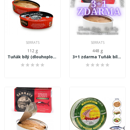
SERRATS
SERRATS
112 g
448 g
Tuňák bílý (dlouhoploutvý) Thunnus Alalunga,...
3+1 zdarma Tuňák bílý (dlouhoploutvý) Thunnus...