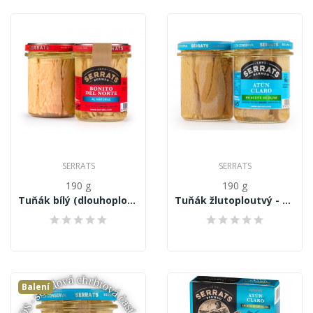
SERRATS
SERRATS
190 g
190 g
Tuňák bílý (dlouhoploutvý) Thunnus Alalunga,...
Tuňák žlutoploutvý - Thunnus Albacares, filety...
Balení