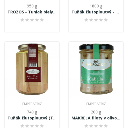
950 g
1800 g
TROZOS - Tuniak biely (dlhoplutvý) Thunnus...
Tuňák žlutoploutvý - Thunnus Albacares, velké...
EMPERATRIZ
EMPERATRIZ
740 g
200 g
Tuňák žlutoploutvý (Thunnus Albacares) filety v...
MAKRELA filety v olivovém oleji 200 g