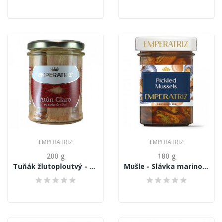
EMPERATRIZ
EMPERATRIZ
200 g
180 g
Tuňák žlutoploutvý - Thunnus Albacares, filety...
Mušle - Slávka marinovaná 180g