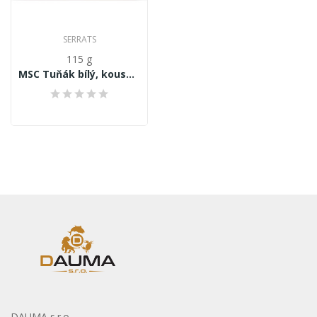
SERRATS
115 g
MSC Tuňák bílý, kousky v POMODORO omáčce, 115 g
DAUMA s.r.o.