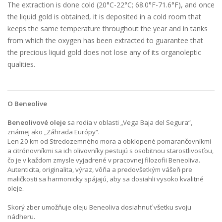
The extraction is done cold (20°C-22°C; 68.0°F-71.6°F), and once
the liquid gold is obtained, it is deposited in a cold room that
keeps the same temperature throughout the year and in tanks
from which the oxygen has been extracted to guarantee that
the precious liquid gold does not lose any of its organoleptic
qualities.
O Beneolive
Beneolivové oleje
sa rodia v oblasti „Vega Baja del Segura“,
známej ako „Záhrada Európy“.
Len 20 km od Stredozemného mora a obklopené pomarančovníkmi
a citrónovníkmi sa ich olivovníky pestujú s osobitnou starostlivosťou,
čo je v každom zmysle vyjadrené v pracovnej filozofii Beneoliva.
Autenticita, originalita, výraz, vôňa a predovšetkým vášeň pre
maličkosti sa harmonicky spájajú, aby sa dosiahli vysoko kvalitné
oleje.
Skorý zber umožňuje oleju Beneoliva dosiahnuť všetku svoju
nádheru.