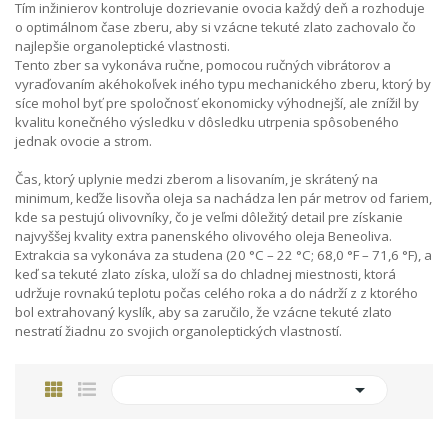
Tím inžinierov kontroluje dozrievanie ovocia každý deň a rozhoduje
o optimálnom čase zberu, aby si vzácne tekuté zlato zachovalo čo
najlepšie organoleptické vlastnosti.
Tento zber sa vykonáva ručne, pomocou ručných vibrátorov a
vyraďovaním akéhokoľvek iného typu mechanického zberu, ktorý by
síce mohol byť pre spoločnosť ekonomicky výhodnejší, ale znížil by
kvalitu konečného výsledku v dôsledku utrpenia spôsobeného
jednak ovocie a strom.
Čas, ktorý uplynie medzi zberom a lisovaním, je skrátený na
minimum, keďže lisovňa oleja sa nachádza len pár metrov od fariem,
kde sa pestujú olivovníky, čo je veľmi dôležitý detail pre získanie
najvyššej kvality extra panenského olivového oleja Beneoliva.
Extrakcia sa vykonáva za studena (20 °C – 22 °C; 68,0 °F – 71,6 °F), a
keď sa tekuté zlato získa, uloží sa do chladnej miestnosti, ktorá
udržuje rovnakú teplotu počas celého roka a do nádrží z z ktorého
bol extrahovaný kyslík, aby sa zaručilo, že vzácne tekuté zlato
nestratí žiadnu zo svojich organoleptických vlastností.
