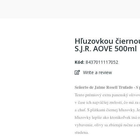
Hľuzovkou čiernou
S.J.R. AOVE 500ml
Kód:
8437011117052
Write a review
Señorio de Jaime Rosell Trufado - S 
Tento prémiový extra panenský olivový
v čase ich najväčšej zrelosti, čo má z
a chuť. S plátkami čiernej hľuzovky. 
hľuzovky lepšie ako ktorákoľvek iná o
vybavenie, olivy sa zbierajú ručne a e
studena.