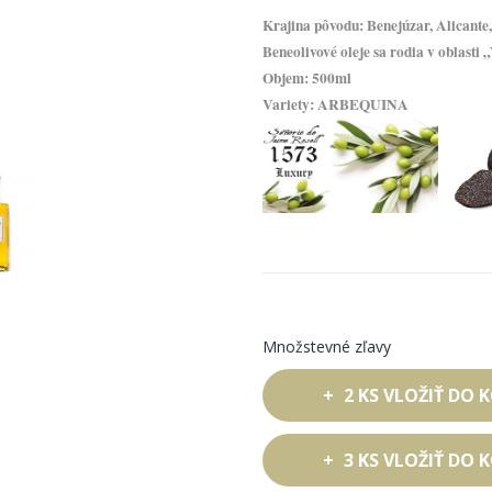
Krajina pôvodu
: Benejúzar, Alicante
Beneolivové oleje sa rodia v oblast
Objem
: 500ml
Variety: ARBEQUINA
Množstevné zľavy
2 KS VLOŽIŤ DO
3 KS VLOŽIŤ DO