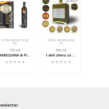
EXTRA VIRGIN OLIVE
EXTRA VIRGIN OLIVE
EXTRA VIRG
OIL
OIL
OI
750 ml
500 ml
500
ARBEQUINA & PICUAL Extra panensky olivový olej...
1.deň zberu za studena lisovaný Extra panensky...
wsletter