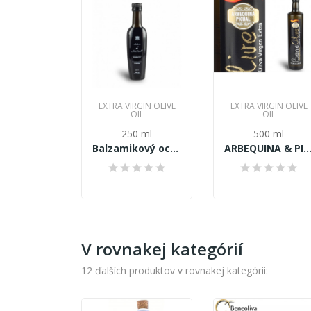
EXTRA VIRGIN OLIVE
EXTRA VIRGIN OLIVE
OIL
OIL
250 ml
500 ml
Balzamikový ocot Señorio de Jaime Rosell...
ARBEQUINA & PICUAL Extra panensky olivový ol
V rovnakej kategórií
12 ďalších produktov v rovnakej kategórii: