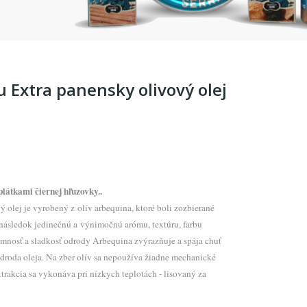
 Extra panensky olivový olej
plátkami čiernej hľuzovky..
 olej je vyrobený z olív arbequina, ktoré boli zozbierané
a následok jedinečnú a výnimočnú arómu, textúru, farbu
Jemnosť a sladkosť odrody Arbequina zvýrazňuje a spája chuť
droda oleja. Na zber olív sa nepoužíva žiadne mechanické
xtrakcia sa vykonáva pri nízkych teplotách - lisovaný za