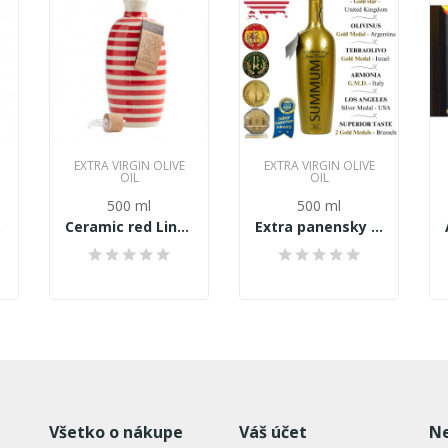
EXTRA VIRGIN OLIVE
EXTRA VIRGIN OLIVE
OIL
OIL
500 ml
500 ml
j...
Ceramic red Line Extra panensky olivový olej...
Extra panensky olivový olej SUMMUM 500ml
Všetko o nákupe
Váš účet
Ne